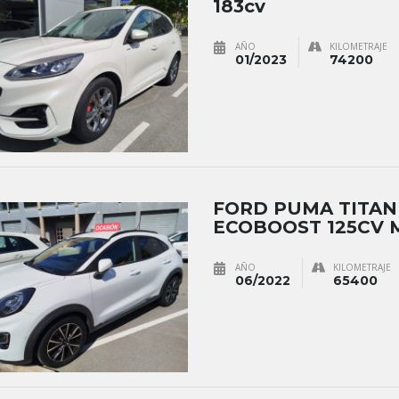
183cv
AÑO
KILOMETRAJE
01/2023
74200
FORD PUMA TITA
ECOBOOST 125CV 
AÑO
KILOMETRAJE
06/2022
65400