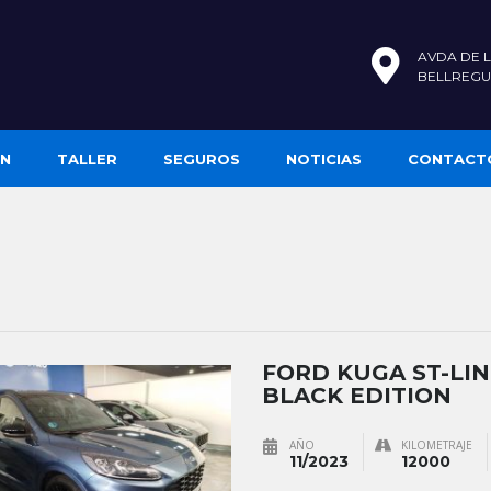
AVDA DE L
BELLREGU
ÓN
TALLER
SEGUROS
NOTICIAS
CONTACT
FORD KUGA ST-LIN
BLACK EDITION
AÑO
KILOMETRAJE
11/2023
12000