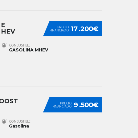
NE
17 .200€
PRECIO
MHEV
FINANCIADO
COMBUSTIBLE
GASOLINA MHEV
BOOST
9 .500€
PRECIO
FINANCIADO
COMBUSTIBLE
Gasolina