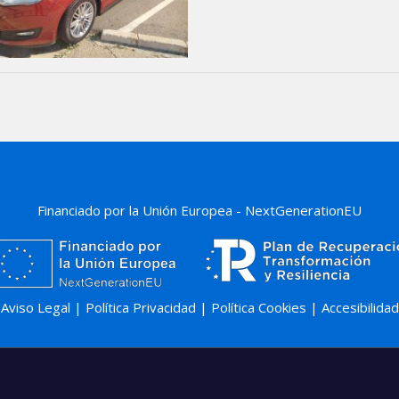
Financiado por la Unión Europea - NextGenerationEU
Aviso Legal
|
Política Privacidad
|
Política Cookies
|
Accesibilidad