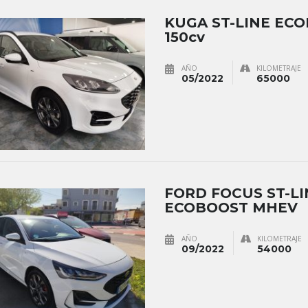
KUGA ST-LINE EC
150cv
AÑO
KILOMETRAJE
05/2022
65000
FORD FOCUS ST-LI
ECOBOOST MHEV
AÑO
KILOMETRAJE
09/2022
54000