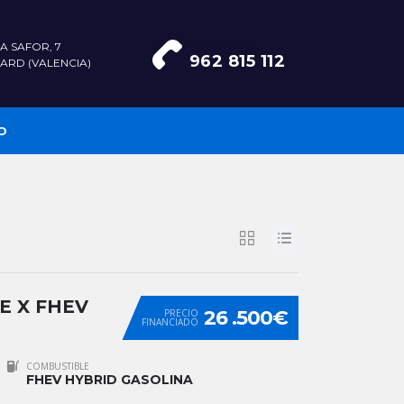
A SAFOR, 7
TELÉFONO
962 815 112
ARD (VALENCIA)
O
E X FHEV
26 .500€
PRECIO
FINANCIADO
COMBUSTIBLE
FHEV HYBRID GASOLINA