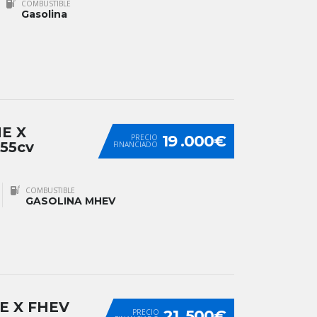
COMBUSTIBLE
Gasolina
E X
19 .000€
PRECIO
55cv
FINANCIADO
COMBUSTIBLE
GASOLINA MHEV
E X FHEV
21 .500€
PRECIO