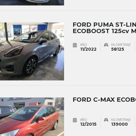
FORD PUMA ST-LI
ECOBOOST 125cv 
AÑO
KILOMETRAJE
11/2022
58125
FORD C-MAX ECO
AÑO
KILOMETRAJE
12/2015
139000