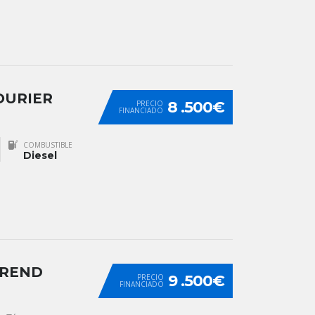
OURIER
8 .500€
PRECIO
FINANCIADO
COMBUSTIBLE
Diesel
TREND
9 .500€
PRECIO
FINANCIADO